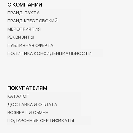
ДОСТАВКА И ОПЛАТА
ВОЗВРАТ И ОБМЕН
ПОДАРОЧНЫЕ СЕРТИФИКАТЫ
КОНТАКТЫ
BRP Центр ПРАЙД:
Санкт-Петербург,
Лахтинский пр-т, 85 корп. 2
10:00 — 21:00 ежедневно
ПРАЙД Крестовский:
Санкт-Петербург,
Проспект Динамо, 44Б
12:00— 21:00 с 15 апреля по 15 октября
+7 (901) 322-29-80
info@wttp.ru