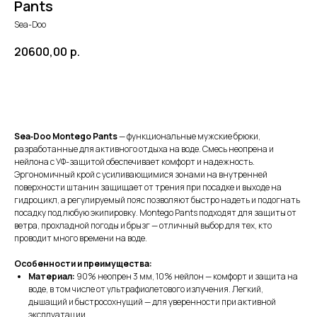
Pants
Sea-Doo
20600,00
р.
Добавить в корзину
Sea‑Doo Montego Pants
— функциональные мужские брюки,
разработанные для активного отдыха на воде. Смесь неопрена и
нейлона с УФ-защитой обеспечивает комфорт и надежность.
Эргономичный крой с усиливающимися зонами на внутренней
поверхности штанин защищает от трения при посадке и выходе на
гидроцикл, а регулируемый пояс позволяют быстро надеть и подогнать
посадку под любую экипировку. Montego Pants подходят для защиты от
ветра, прохладной погоды и брызг — отличный выбор для тех, кто
проводит много времени на воде.
Особенности и преимущества:
Материал:
90% неопрен 3 мм, 10% нейлон — комфорт и защита на
воде, в том числе от ультрафиолетового излучения. Легкий,
дышащий и быстросохнущий — для уверенности при активной
эксплуатации.