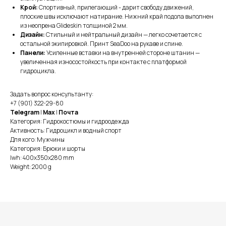
Крой:
Спортивный, прилегающий - дарит свободу движений,
плоские швы исключают натирание. Нижний край подола выполнен
из неопрена Glideskin толщиной 2 мм.
Дизайн:
Стильный и нейтральный дизайн — легко сочетается с
остальной экипировкой. Принт SeaDoo на рукаве и спине.
Панели:
Усиленные вставки на внутренней стороне штанин —
увеличенная износостойкость при контакте с платформой
гидроцикла.
Задать вопрос консультанту:
О КОМПАНИИ
+7 (901) 322-29-80
ПРАЙД ЛАХТА
Telegram
|
Max
|
Почта
Категория: Гидрокостюмы и гидроодежда
ПРАЙД КРЕСТОВСКИЙ
Активность: Гидроцикл и водный спорт
МЕРОПРИЯТИЯ
Для кого: Мужчины
РЕКВИЗИТЫ
Категория: Брюки и шорты
ПУБЛИЧНАЯ ОФЕРТА
lwh: 400x350x280 mm
ПОЛИТИКА КОНФИДЕНЦИАЛЬНОСТИ
Weight: 2000 g
ПОКУПАТЕЛЯМ
КАТАЛОГ