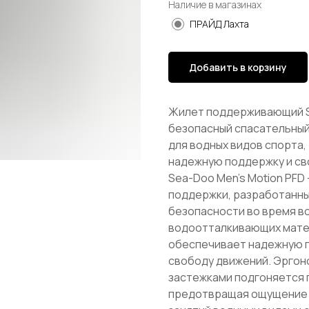
Наличие в магазинах
ПРАЙД Лахта
Добавить в корзину
Жилет поддерживающий Se
безопасный спасательный
для водных видов спорта,
надежную поддержку и св
Sea-Doo Men’s Motion PFD
поддержки, разработанны
безопасности во время во
водоотталкивающих матер
обеспечивает надежную п
свободу движений. Эргон
застежками подгоняется 
предотвращая ощущение с