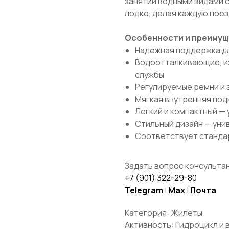
занятий водными видами с
лодке, делая каждую поез
Особенности и преимущ
Надежная поддержка дл
Водоотталкивающие, и
службы
Регулируемые ремни и 
Мягкая внутренняя под
Легкий и компактный —
Стильный дизайн — уни
Соответствует стандар
КОНТАКТЫ
BRP Центр ПРАЙД:
Санкт-
Петербург, Лахтинский пр-т, 85 корп.
Задать вопрос консультан
2
+7 (901) 322-29-80
10:00 — 21:00 ежедневно
АТЫ
Telegram
|
Max
|
Почта
ПРАЙД Крестовский:
Санкт-Петербург,
Проспект Динамо, 44Б
Категория: Жилеты
12:00— 21:00 с 15 апреля по 15 октября
Активность: Гидроцикл и 
+7 (901) 322-29-80