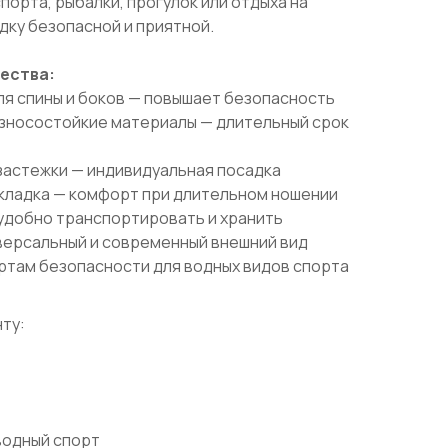
порта, рыбалки, прогулок или отдыха на
дку безопасной и приятной.
ества:
я спины и боков — повышает безопасность
зносостойкие материалы — длительный срок
застежки — индивидуальная посадка
кладка — комфорт при длительном ношении
 удобно транспортировать и хранить
версальный и современный внешний вид
там безопасности для водных видов спорта
ту:
водный спорт