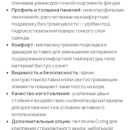
плечевые ремни для точной подгонки по фигуре.
Профиль и толщина панелей:
низкопрофильные
пенопанели, рассчитанные на комфортную
поддержку без громоздкости — удобен под
гидрокостюмом или поверх тонкого слоя
одежды.
Комфорт:
мягкая внутренняя подкладка и
дышащие вставки для уменьшения натирания и
поддержания комфортной температуры тела;
материал быстро сохнет.
Видимость и безопасность:
яркие
контрастные вставки и/или светоотражающие
элементы повышают заметность на воде.
Качество изготовления:
усиленные швы и
стойкие к воздействию солёной воды материалы
О КОМПАНИИ
для долговечности в условиях активного
ПРАЙД ЛАХТА
использования.
ПРАЙД КРЕСТОВСКИЙ
Дополнительные опции:
петля или D‑ring для
МЕРОПРИЯТИЯ
крепления страховочного шнура, небольшой