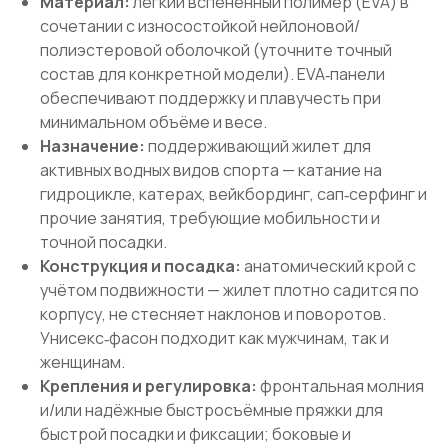
Материал:
лёгкий вспененный полимер (EVA) в
сочетании с износостойкой нейлоновой/
полиэстеровой оболочкой (уточните точный
состав для конкретной модели). EVA‑панели
обеспечивают поддержку и плавучесть при
минимальном объёме и весе.
Назначение:
поддерживающий жилет для
активных водных видов спорта — катание на
гидроцикле, катерах, вейкбординг, сап‑серфинг и
прочие занятия, требующие мобильности и
точной посадки.
Конструкция и посадка:
анатомический крой с
учётом подвижности — жилет плотно садится по
корпусу, не стесняет наклонов и поворотов.
Унисекс‑фасон подходит как мужчинам, так и
женщинам.
Крепления и регулировка:
фронтальная молния
и/или надёжные быстросъёмные пряжки для
быстрой посадки и фиксации; боковые и