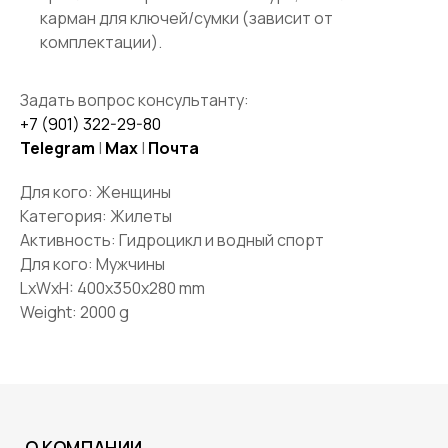
РЕКВИЗИТЫ
карман для ключей/сумки (зависит от
ПУБЛИЧНАЯ ОФЕРТА
комплектации).
ПОЛИТИКА КОНФИДЕНЦИАЛЬНОСТИ
Задать вопрос консультанту:
+7 (901) 322-29-80
ПОКУПАТЕЛЯМ
Telegram
|
Max
|
Почта
КАТАЛОГ
Для кого: Женщины
ДОСТАВКА И ОПЛАТА
ВОЗВРАТ И ОБМЕН
Категория: Жилеты
ПОДАРОЧНЫЕ СЕРТИФИКАТЫ
Активность: Гидроцикл и водный спорт
Для кого: Мужчины
LxWxH: 400x350x280 mm
Weight: 2000 g
КОНТАКТЫ
BRP Центр ПРАЙД:
Санкт-Петербург,
Лахтинский пр-т, 85 корп. 2
10:00 — 21:00 ежедневно
ПРАЙД Крестовский:
Санкт-Петербург,
Проспект Динамо, 44Б
12:00— 21:00 с 15 апреля по 15 октября