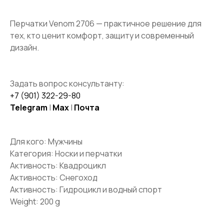
Перчатки Venom 2706 — практичное решение для
тех, кто ценит комфорт, защиту и современный
О КОМПАНИИ
дизайн.
ПРАЙД ЛАХТА
ПРАЙД КРЕСТОВСКИЙ
МЕРОПРИЯТИЯ
Задать вопрос консультанту:
РЕКВИЗИТЫ
+7 (901) 322-29-80
ПУБЛИЧНАЯ ОФЕРТА
Telegram
|
Max
|
Почта
ПОЛИТИКА КОНФИДЕНЦИАЛЬНОСТИ
Для кого: Мужчины
Категория: Носки и перчатки
ПОКУПАТЕЛЯМ
Активность: Квадроцикл
КАТАЛОГ
ДОСТАВКА И ОПЛАТА
Активность: Снегоход
ВОЗВРАТ И ОБМЕН
Активность: Гидроцикл и водный спорт
ПОДАРОЧНЫЕ СЕРТИФИКАТЫ
Weight: 200 g