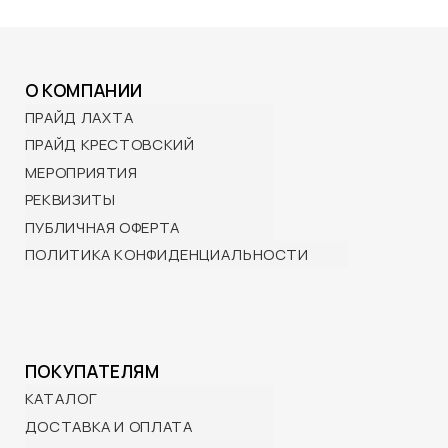
КОНТАКТЫ
BRP Центр ПРАЙД:
Санкт-Петербург,
Лахтинский пр-т, 85 корп. 2
10:00 — 21:00 ежедневно
ПРАЙД Крестовский:
Санкт-Петербург,
Проспект Динамо, 44Б
12:00— 21:00 с 15 апреля по 15 октября
+7 (901) 322-29-80
info@wttp.ru
© 2025 BRP ЦЕНТР ПРАЙД
Создание сайта -