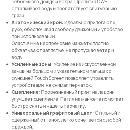
небольшого дождя и ветра. Пропитка DWR
отталкивает воду и препятствует впитыванию
грязи.
Анатомический крой:
Идеально прилегают к
руке, обеспечивая свободу движений и удобство
при использовании.
Эластичные неопреновые манжеты плотно
обхватывают запястье, не пропуская ветер и
воду.
Усиленные зоны:
Усиление из искусственной
замши на большом и указательном пальцах с
функцией Touch Screen позволяет управлять
устройствами, не снимая перчаток.
Сцепление:
Прорезиненный принт на ладони
улучшает сцепление. Петля на манжете помогает
быстро снять и надеть перчатку.
Универсальный графитовый цвет:
Стильный и
сдержанный оттенок, легко сочетается с любой
одеждой.