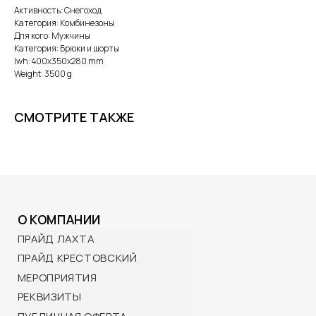
ПРАЙД ЛАХТА
Активность: Снегоход
ПРАЙД КРЕСТОВСКИЙ
Категория: Комбинезоны
Для кого: Мужчины
МЕРОПРИЯТИЯ
Категория: Брюки и шорты
РЕКВИЗИТЫ
lwh: 400x350x280 mm
ПУБЛИЧНАЯ ОФЕРТА
Weight: 3500 g
ПОЛИТИКА КОНФИДЕНЦИАЛЬНОСТИ
СМОТРИТЕ ТАКЖЕ
ПОКУПАТЕЛЯМ
КАТАЛОГ
ДОСТАВКА И ОПЛАТА
ВОЗВРАТ И ОБМЕН
ПОДАРОЧНЫЕ СЕРТИФИКАТЫ
КОНТАКТЫ
BRP Центр ПРАЙД:
Санкт-Петербург,
Лахтинский пр-т, 85 корп. 2
10:00 — 21:00 ежедневно