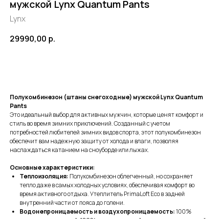
мужской Lynx Quantum Pants
Lynx
29990,00
р.
Добавить в корзину
Полукомбинезон (штаны снегоходные) мужской Lynx Quantum
Pants
Это идеальный выбор для активных мужчин, которые ценят комфорт и
стиль во время зимних приключений. Созданный с учетом
потребностей любителей зимних видов спорта, этот полукомбинезон
обеспечит вам надежную защиту от холода и влаги, позволяя
наслаждаться катанием на сноуборде или лыжах.
Основные характеристики:
Теплоизоляция:
Полукомбинезон облегченный, но сохраняет
тепло даже в самых холодных условиях, обеспечивая комфорт во
время активного отдыха. Утеплитель PrimaLoft Eco в задней
внутренний части от пояса до голени.
Водонепроницаемость и воздухопроницаемость:
100%