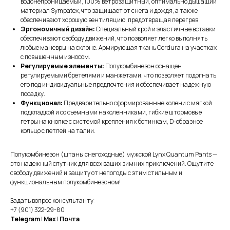
водонепроницаемый, 100% ветрозащитный, оптимально дышащий
материал Sympatex, что защищает от снега и дождя, а также
обеспечивают хорошую вентиляцию, предотвращая перегрев.
Эргономичный дизайн:
Специальный крой и эластичные вставки
обеспечивают свободу движений, что позволяет легко выполнять
любые маневры на склоне. Армирующая ткань Cordura на участках
с повышенным износом.
Регулируемые элементы:
Полукомбинезон оснащен
регулируемыми бретелями и манжетами, что позволяет подогнать
его под индивидуальные предпочтения и обеспечивает надежную
посадку.
Функционал:
Предварительно сформированные колени с мягкой
подкладкой и со съемными наколенниками, гибкие штормовые
гетры на кнопке с системой крепления к ботинкам, D-образное
кольцо с петлей на талии.
Полукомбинезон (штаны снегоходные) мужской Lynx Quantum Pants —
это надежный спутник для всех ваших зимних приключений. Ощутите
свободу движений и защиту от непогоды с этим стильным и
функциональным полукомбинезоном!
Задать вопрос консультанту:
+7 (901) 322-29-80
Telegram
|
Max
|
Почта
О КОМПАНИИ