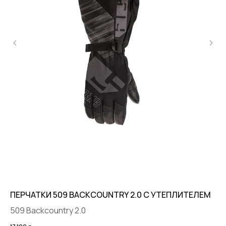
О КОМПАНИИ
ПРАЙД ЛАХТА
ПРАЙД КРЕСТОВСКИЙ
МЕРОПРИЯТИЯ
РЕКВИЗИТЫ
ПУБЛИЧНАЯ ОФЕРТА
ПОЛИТИКА КОНФИДЕНЦИАЛЬНОСТИ
ПОКУПАТЕЛЯМ
КАТАЛОГ
ДОСТАВКА И ОПЛАТА
ВОЗВРАТ И ОБМЕН
ПОДАРОЧНЫЕ СЕРТИФИКАТЫ
ПЕРЧАТКИ 509 BACKCOUNTRY 2.0 С УТЕПЛИТЕЛЕМ
ТЕ
509 Backcountry 2.0
Те