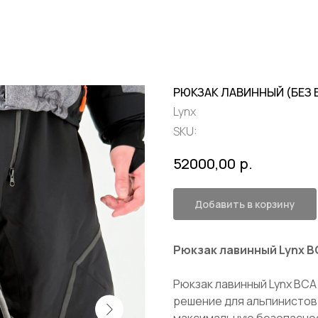
РЮКЗАК ЛАВИННЫЙ (БЕЗ Б
Lynx
SKU:
р.
52000,00
Добавить в корзину
Рюкзак лавинный Lynx BC
Рюкзак лавинный Lynx BCA 
решение для альпинистов
максимальную безопаснос