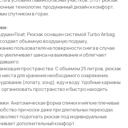
ионные технологии, продуманный дизайн и комфорт,
ым спутником в горах.
ки:
ушки Float: Рюкзак оснащен системой Turbo Airbag,
 создает объемную воздушную подушку,
нию пользователя на поверхности снега в случае
но увеличивает шансы на выживание и облегчает
давшего.
анизация пространства: С объемом 25 литров, рюкзак
 места для хранения необходимого снаряжения,
дование (лопату, зонд), еду и воду. Удобные карманы
 организовать пространство и быстро находить
ямки: Анатомическая форма спинки и мягкие плечевые
обство при носке даже при длительных переходах.
зволяют подогнать рюкзак под индивидуальные
ечивает дополнительный комфорт.