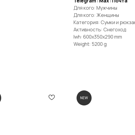
Telegram
|
Max
|
Почта
Для кого: Мужчины
Для кого: Женщины
Категория: Сумки и рюкза
Активность: Снегоход
lwh: 600x350x290 mm
Weight: 5200 g
КОНТАКТЫ
NEW
BRP Центр ПРАЙД:
Санкт-
Петербург, Лахтинский пр-т, 85 корп.
2
10:00 — 21:00 ежедневно
АТЫ
ПРАЙД Крестовский:
Санкт-Петербург,
Проспект Динамо, 44Б