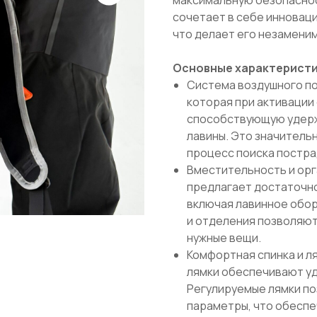
сочетает в себе инновац
что делает его незаменим
Основные характеристи
Система воздушного под
которая при активации
способствующую удержа
лавины. Это значитель
процесс поиска постра
Вместительность и орг
предлагает достаточно
включая лавинное обору
и отделения позволяют
нужные вещи.
Комфортная спинка и л
лямки обеспечивают уд
Регулируемые лямки по
параметры, что обесп