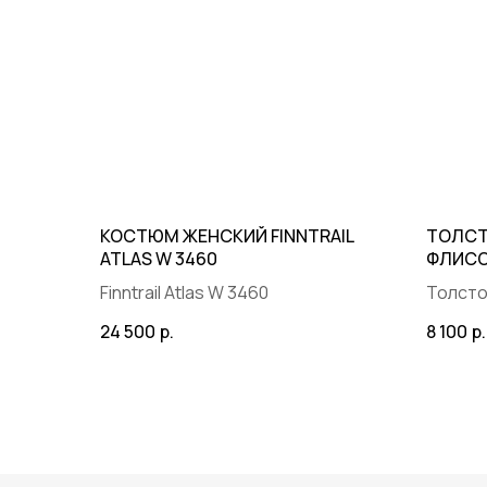
ПОЛИТИКА
КОНФИДЕНЦИАЛЬНОСТИ
КОСТЮМ ЖЕНСКИЙ FINNTRAIL
ТОЛСТ
ATLAS W 3460
ФЛИСО
© 2025 BRP ЦЕНТР ПРАЙД
Finntrail Atlas W 3460
Толсто
Sherpa
24 500
р.
8 100
р.