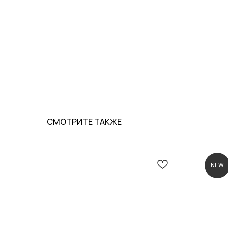
СМОТРИТЕ ТАКЖЕ
О КОМПАНИИ
ПОКУПАТЕЛЯМ
NEW
ПРАЙД ЛАХТА
КАТАЛОГ
ПРАЙД КРЕСТОВСКИЙ
ДОСТАВКА И ОПЛАТА
МЕРОПРИЯТИЯ
ВОЗВРАТ И ОБМЕН
РЕКВИЗИТЫ
ПОДАРОЧНЫЕ СЕРТИФИК
ПУБЛИЧНАЯ ОФЕРТА