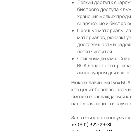
Легкий доступ к снаря
быстрого доступа к лыж
хранения мелких предм
снаряжение и быстро р
Прочные материалы: Из
материалов, рюкзак Lyn
долговечность и надеж
легко чистится.
Стильный дизайн: Совр
BCA делает этот рюкза
аксессуаром для вашег
Рюкзак лавинный Lynx BCA 
кто ценит безопасность и
сможете наслаждаться кат
надежная защита в случа
Задать вопрос консультан
+7 (901) 322-29-80