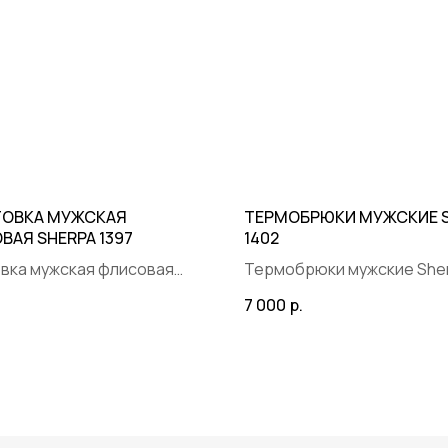
12:00— 21:00 с 15 апреля по 15 октября
+7 (901) 322-29-80
info@wttp.ru
ОВКА МУЖСКАЯ
ТЕРМОБРЮКИ МУЖСКИЕ 
ВАЯ SHERPA 1397
1402
Создание сайта -
вка мужская флисовая
Термобрюки мужские She
7 000
р.