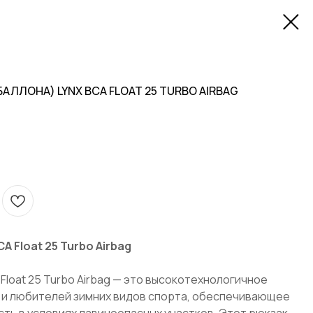
АЛЛОНА) LYNX BCA FLOAT 25 TURBO AIRBAG
A Float 25 Turbo Airbag
Float 25 Turbo Airbag — это высокотехнологичное
 и любителей зимних видов спорта, обеспечивающее
ть в условиях лавиноопасных участков. Этот рюкзак