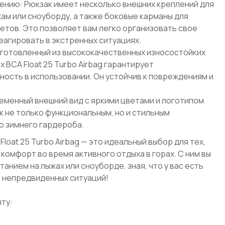
жению: Рюкзак имеет несколько внешних креплений для
ам или сноуборду, а также боковые карманы для
етов. Это позволяет вам легко организовать свое
еагировать в экстренных ситуациях.
готовленный из высококачественных износостойких
x BCA Float 25 Turbo Airbag гарантирует
ность в использовании. Он устойчив к повреждениям и
еменный внешний вид с яркими цветами и логотипом
к не только функциональным, но и стильным
о зимнего гардероба.
Float 25 Turbo Airbag — это идеальный выбор для тех,
 комфорт во время активного отдыха в горах. С ним вы
анием на лыжах или сноуборде, зная, что у вас есть
е непредвиденных ситуаций!
ту: