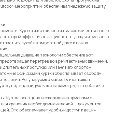
 outdoor-мероприятий, обеспечивая надежную защиту
ки:
аемость: Куртка изготовлена из высококачественного
, который эффективно защищает от дождя и сильного
оставаться сухой и комфортной даже в самых
иях.
ециальные дышащие технологии обеспечивают
предотвращая перегрев во время активных движений.
и длительных прогулках или занятиях спортом.
атомический дизайн куртки обеспечивает свободу
и ношении. Регулируемые манжеты и капюшон
уртку под индивидуальные параметры, что добавляет
ы: Куртка оснащена несколькими карманами с
для хранения необходимых мелочей — документов,
ещей. Это обеспечивает удобный доступ к вашим