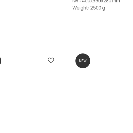
lwh: 400x350x280 mm
Weight: 2500 g
NEW
КОНТАКТЫ
BRP Центр ПРАЙД:
Санкт-
Петербург, Лахтинский пр-т, 85 корп.
2
10:00 — 21:00 ежедневно
АТЫ
ПРАЙД Крестовский:
Санкт-Петербург,
Проспект Динамо, 44Б
12:00— 21:00 с 15 апреля по 15 октября
+7 (901) 322-29-80
info@wttp.ru