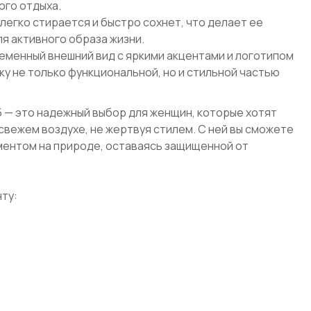
ого отдыха.
 легко стирается и быстро сохнет, что делает ее
я активного образа жизни.
еменный внешний вид с яркими акцентами и логотипом
ртку не только функциональной, но и стильной частью
455 — это надежный выбор для женщин, которые хотят
свежем воздухе, не жертвуя стилем. С ней вы сможете
ентом на природе, оставаясь защищенной от
ту: