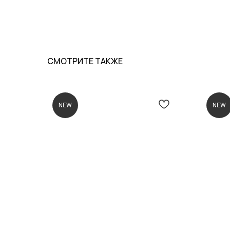
СМОТРИТЕ ТАКЖЕ
NEW
NEW
О КОМПАНИИ
ПОКУПАТЕЛЯМ
ПРАЙД ЛАХТА
КАТАЛОГ
ПРАЙД КРЕСТОВСКИЙ
ДОСТАВКА И ОПЛАТА
МЕРОПРИЯТИЯ
ВОЗВРАТ И ОБМЕН
РЕКВИЗИТЫ
ПОДАРОЧНЫЕ СЕРТИФИК
ПУБЛИЧНАЯ ОФЕРТА
ПОЛИТИКА
КОНФИДЕНЦИАЛЬНОСТИ