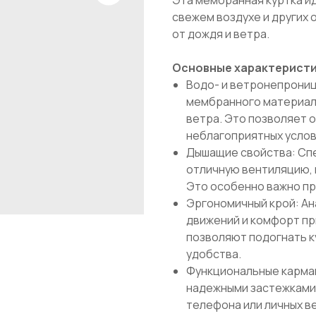
свежем воздухе и других
от дождя и ветра.
Основные характеристи
Водо- и ветронепрониц
мембранного материала
ветра. Это позволяет 
неблагоприятных услов
Дышащие свойства: Сп
отличную вентиляцию, 
Это особенно важно пр
Эргономичный крой: Ан
движений и комфорт пр
позволяют подогнать к
удобства.
Функциональные карман
надежными застежками 
телефона или личных в