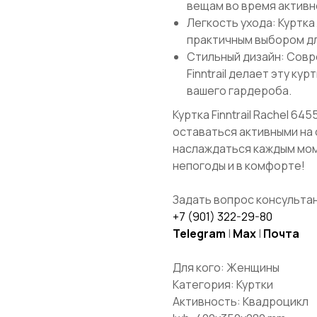
вещам во время активн
Легкость ухода: Куртка
практичным выбором дл
Стильный дизайн: Совр
Finntrail делает эту ку
вашего гардероба.
Куртка Finntrail Rachel 6
оставаться активными на 
наслаждаться каждым мом
непогоды и в комфорте!
Задать вопрос консультан
+7 (901) 322-29-80
Telegram
|
Max
|
Почта
Для кого: Женщины
Категория: Куртки
Активность: Квадроцикл