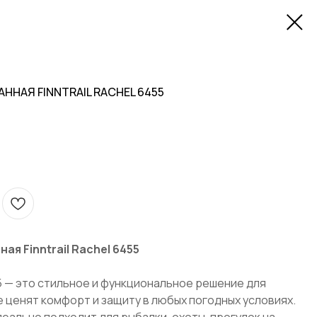
ННАЯ FINNTRAIL RACHEL 6455
ая Finntrail Rachel 6455
455 — это стильное и функциональное решение для
 ценят комфорт и защиту в любых погодных условиях.
еально подходит для рыбалки, охоты, прогулок на