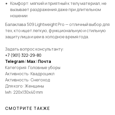
Комфорт: мягкий и приятный к телу материал, не
вызывает раздражения даже при длительном
ношении
Балаклава 509 Lightweight Pro — отличный выбор для
тех, кто ищет легкую, функциональную и стильную
защиту лица и шеи в холодное время года.
Задать вопрос консультанту:
О КОМПАНИИ
+7 (901) 322-29-80
ПРАЙД ЛАХТА
ПРАЙД КРЕСТОВСКИЙ
Telegram
|
Max
|
Почта
МЕРОПРИЯТИЯ
Категория: Головные уборы
РЕКВИЗИТЫ
Активность: Квадроцикл
ПУБЛИЧНАЯ ОФЕРТА
Активность: Снегоход
ПОЛИТИКА КОНФИДЕНЦИАЛЬНОСТИ
Для кого: Женщины
lwh: 220x130x40 mm
ПОКУПАТЕЛЯМ
СМОТРИТЕ ТАКЖЕ
КАТАЛОГ