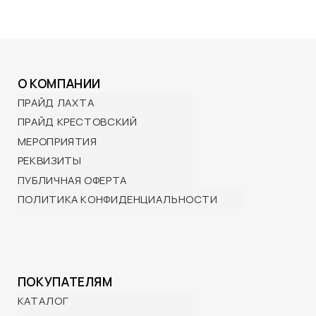
ДОСТАВКА И ОПЛАТА
ВОЗВРАТ И ОБМЕН
ПОДАРОЧНЫЕ СЕРТИФИКАТЫ
КОНТАКТЫ
BRP Центр ПРАЙД:
Санкт-Петербург,
Лахтинский пр-т, 85 корп. 2
10:00 — 21:00 ежедневно
ПРАЙД Крестовский:
Санкт-Петербург,
Проспект Динамо, 44Б
12:00— 21:00 с 15 апреля по 15 октября
+7 (901) 322-29-80
info@wttp.ru