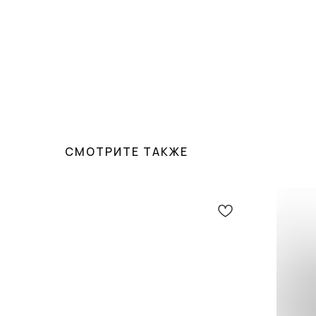
СМОТРИТЕ ТАКЖЕ
О КОМПАНИИ
ПОКУПАТЕЛЯМ
ПРАЙД ЛАХТА
КАТАЛОГ
ПРАЙД КРЕСТОВСКИЙ
ДОСТАВКА И ОПЛАТА
МЕРОПРИЯТИЯ
ВОЗВРАТ И ОБМЕН
РЕКВИЗИТЫ
ПОДАРОЧНЫЕ СЕРТИФИК
ПУБЛИЧНАЯ ОФЕРТА
ПОЛИТИКА