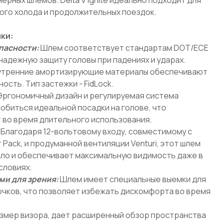
ого холода и продолжительных поездок.
ки:
пасности:
Шлем соответствует стандартам DOT/ECE
 надежную защиту головы при падениях и ударах.
нутренние амортизирующие материалы обеспечивают
сть. Тип застежки - FidLock.
ргономичный дизайн и регулируемая система
обиться идеальной посадки на голове, что
во время длительного использования.
Благодаря 12-вольтовому входу, совместимому с
 Pack, и продуманной вентиляции Venturi, этот шлем
ло и обеспечивает максимальную видимость даже в
словиях.
ми для зрения:
Шлем имеет специальные выемки для
чков, что позволяет избежать дискомфорта во время
змер визора, дает расширенный обзор пространства