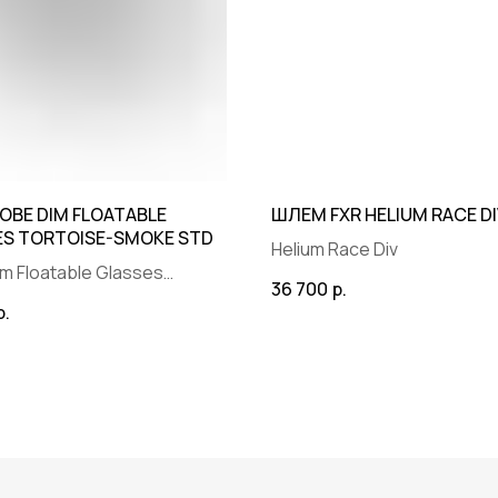
12:00— 21:00 с 15 апреля по 15 октября
+7 (901) 322-29-80
info@wttp.ru
OBE DIM FLOATABLE
ШЛЕМ FXR HELIUM RACE D
ES TORTOISE-SMOKE STD
Helium Race Div
Создание сайта -
m Floatable Glasses
36 700
р.
se-Smoke STD
р.