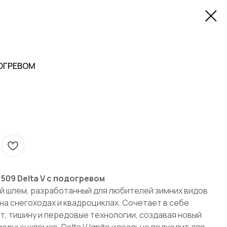
ДОГРЕВОМ
509 Delta V с подогревом
й шлем, разработанный для любителей зимних видов
 на снегоходах и квадроциклах. Cочетает в себе
, тишину и передовые технологии, создавая новый
ерных шлемов. Delta V Ignite идеально подходит для