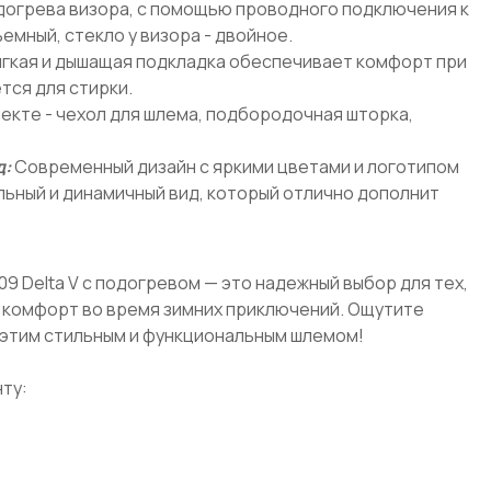
одогрева визора, с помощью проводного подключения к
ъемный, стекло у визора - двойное.
гкая и дышащая подкладка обеспечивает комфорт при
тся для стирки.
екте - чехол для шлема, подбородочная шторка,
д:
Современный дизайн с яркими цветами и логотипом
льный и динамичный вид, который отлично дополнит
9 Delta V с подогревом — это надежный выбор для тех,
и комфорт во время зимних приключений. Ощутите
с этим стильным и функциональным шлемом!
ту: