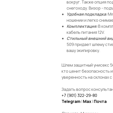
вокруг. Также опция п
снегоходу. Визор - под
Удобная подкладка:
Мя
ношении и легко снимае
Комплектация:
В компл
кабель питания 12V.
Стильный внешний ви
509 придает шлему сти
вашу экипировку.
Шлем защитный унисекс 50
кто ценит безопасность 
уверенность на склонах 
Задать вопрос консультан
+7 (901) 322-29-80
Telegram
|
Max
|
Почта