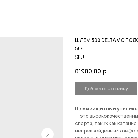
ШЛЕМ 509 DELTA V С ПО
509
SKU:
р.
81900,00
Добавить в корзину
Шлем защитный унисекс 
— это высококачественны
спорта, таких как катание
непревзойдённый комфорт
уровень в мире полноразм