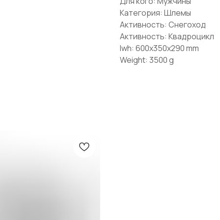
Для кого: Мужчины
Категория: Шлемы
Активность: Снегоход
Активность: Квадроцикл
lwh: 600x350x290 mm
Weight: 3500 g
КОНТАКТЫ
BRP Центр ПРАЙД:
Санкт-
Петербург, Лахтинский пр-т, 85 корп.
2
10:00 — 21:00 ежедневно
АТЫ
ПРАЙД Крестовский:
Санкт-Петербург,
Проспект Динамо, 44Б